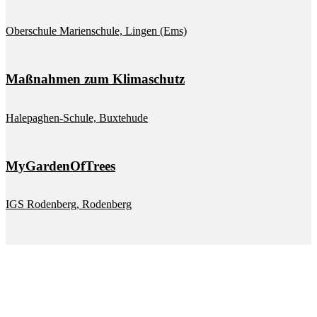
Ober­schu­le Ma­ri­en­schu­le, Lin­gen (Ems)
Maß­nah­men zum Kli­ma­schutz
Ha­lepa­ghen-Schu­le, Bux­te­hu­de
My­Gar­den­Of­Trees
IGS Ro­den­berg, Ro­den­berg