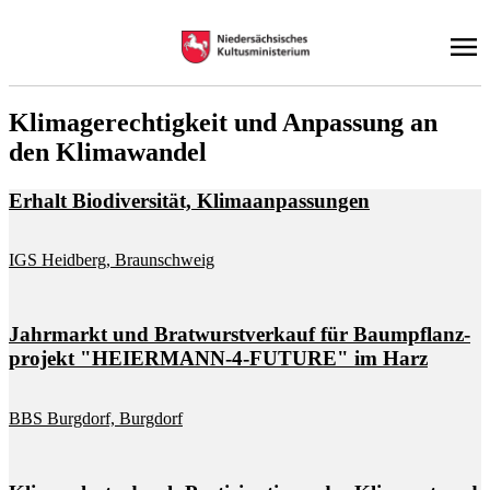
Kli­ma­ge­rech­tig­keit und An­pas­sung an
den Kli­ma­wan­del
Er­halt Bio­di­ver­si­tät, Kli­ma­an­pas­sun­gen
IGS Heid­berg, Braun­schweig
Jahr­markt und Brat­wurst­ver­kauf für Baum­pflanz­
pro­jekt "HEI­ER­MANN-4-FU­TURE" im Harz
BBS Burg­dorf, Burg­dorf