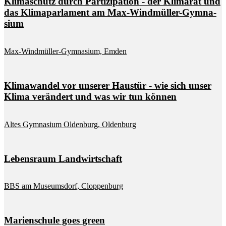
Kli­ma­schutz durch Par­ti­zi­pa­ti­on - der Kli­ma­rat und
das Kli­ma­par­la­ment am Max-Wind­mül­ler-Gym­na­
si­um
Max-Wind­mül­ler-Gym­na­si­um, Em­den
Kli­ma­wan­del vor un­se­rer Haus­tür - wie sich un­ser
Kli­ma ver­än­dert und was wir tun kön­nen
Al­tes Gym­na­si­um Ol­den­burg, Ol­den­burg
Le­bens­raum Land­wirt­schaft
BBS am Mu­se­ums­dorf, Clop­pen­burg
Ma­ri­en­schu­le goes green