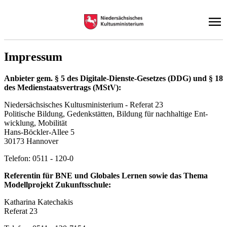
Im­pres­sum
An­bie­ter gem. § 5 des Di­gi­ta­le-Diens­te-Ge­set­zes (DDG) und § 18
des Me­di­en­staats­ver­trags (MStV):
Nie­der­säch­si­sches Kul­tus­mi­nis­te­ri­um - Re­fe­rat 23
Po­li­ti­sche Bil­dung, Ge­denk­stät­ten, Bil­dung für nach­hal­ti­ge Ent­
wick­lung, Mo­bi­li­tät
Hans-Böck­ler-Al­lee 5
30173 Han­no­ver
Te­le­fon: 0511 - 120-0
Re­fe­ren­tin für BNE und Glo­ba­les Ler­nen so­wie das The­ma
Mo­dell­pro­jekt Zu­kunfts­schu­le:
Ka­tha­ri­na Ka­techa­kis
Re­fe­rat 23