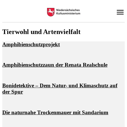
Tier­wohl und Ar­ten­viel­falt
Am­phi­bi­en­schutz­pro­jekt
Am­phi­bi­en­schutz­zaun der Re­na­ta Re­al­schu­le
Bo­ni­de­tek­ti­ve – Dem Na­tur- und Kli­ma­schutz auf
der Spur
Die na­tur­na­he Tro­cken­mau­er mit Sand­a­ri­um