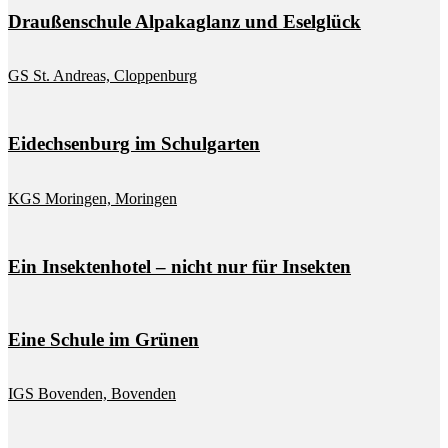
Drau­ßen­schu­le Al­pa­ka­glanz und Esel­glück
GS St. An­dre­as, Clop­pen­burg
Ei­dech­sen­burg im Schul­gar­ten
KGS Mo­rin­gen, Mo­rin­gen
Ein In­sek­ten­ho­tel – nicht nur für In­sek­ten
Eine Schu­le im Grü­nen
IGS Bo­ven­den, Bo­ven­den