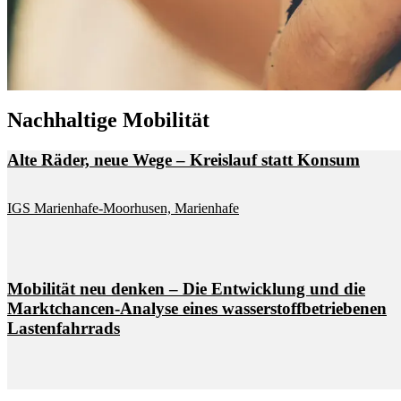
Nach­hal­ti­ge Mo­bi­li­tät
Alte Rä­der, neue Wege – Kreis­lauf statt Kon­sum
IGS Ma­ri­en­ha­fe-Moor­husen, Ma­ri­en­ha­fe
Mo­bi­li­tät neu den­ken – Die Ent­wick­lung und die
Markt­chan­cen-Ana­ly­se ei­nes was­ser­stoff­be­trie­be­nen
Las­ten­fahr­rads