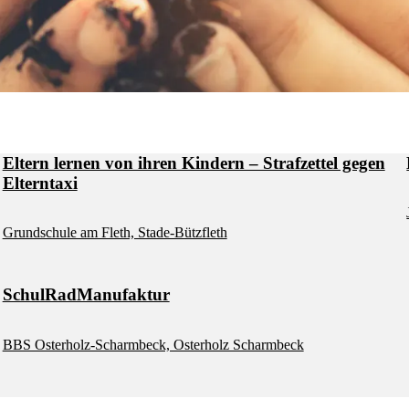
El­tern ler­nen von ih­ren Kin­dern – Straf­zet­tel ge­gen
El­tern­ta­xi
Grund­schu­le am Fleth, Sta­de-Bütz­fleth
Schul­Rad­Ma­nu­fak­tur
BBS Os­ter­holz-Scharm­beck, Os­ter­holz Scharm­beck