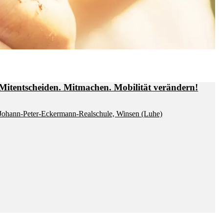
Mit­ent­schei­den. Mit­ma­chen. Mo­bi­li­tät ver­än­dern!
Jo­hann-Pe­ter-Ecker­mann-Re­al­schu­le, Win­sen (Luhe)