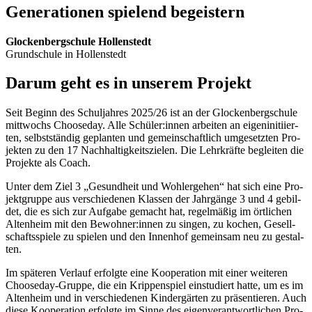
Ge­ne­ra­tio­nen spie­lend be­geis­tern
Glo­cken­berg­schu­le Hol­len­stedt
Grund­schu­le in Hol­len­stedt
Dar­um geht es in un­se­rem Pro­jekt
Seit Be­ginn des Schul­jah­res 2025/26 ist an der Glo­cken­berg­schu­le
mitt­wochs Choo­se­day. Alle Schü­ler:in­nen ar­bei­ten an ei­gen­in­iti­ier­
ten, selbst­stän­dig ge­plan­ten und ge­mein­schaft­lich um­ge­setz­ten Pro­
jek­ten zu den 17 Nach­hal­tig­keits­zie­len. Die Lehr­kräf­te be­glei­ten die
Pro­jek­te als Coach.
Un­ter dem Ziel 3 „Ge­sund­heit und Wohl­erge­hen“ hat sich eine Pro­
jekt­grup­pe aus ver­schie­de­nen Klas­sen der Jahr­gän­ge 3 und 4 ge­bil­
det, die es sich zur Auf­ga­be ge­macht hat, re­gel­mä­ßig im ört­li­chen
Al­ten­heim mit den Be­woh­ner:in­nen zu sin­gen, zu ko­chen, Ge­sell­
schafts­spie­le zu spie­len und den In­nen­hof ge­mein­sam neu zu ge­stal­
ten.
Im spä­te­ren Ver­lauf er­folg­te eine Ko­ope­ra­ti­on mit ei­ner wei­te­ren
Choo­se­day-Grup­pe, die ein Krip­pen­spiel ein­stu­diert hat­te, um es im
Al­ten­heim und in ver­schie­de­nen Kin­der­gär­ten zu prä­sen­tie­ren. Auch
die­se Ko­ope­ra­ti­on er­folg­te im Sin­ne des ei­gen­ver­ant­wort­li­chen Pro­