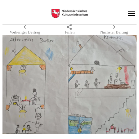
chevron_left
share
chevron_right
Vorheriger Beitrag
Teilen
Nächster Beitrag