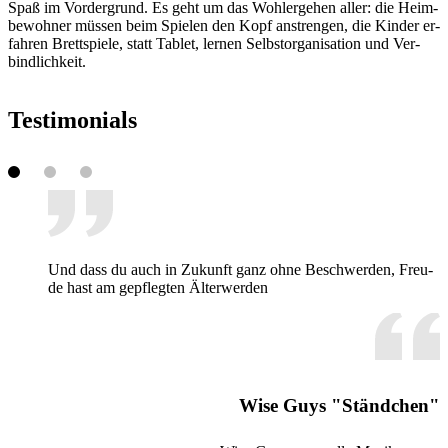
Spaß im Vor­der­grund. Es geht um das Wohl­erge­hen al­ler: die Heim­
be­woh­ner müs­sen beim Spie­len den Kopf an­stren­gen, die Kin­der er­
fah­ren Brett­spie­le, statt Ta­blet, ler­nen Selbst­or­ga­ni­sa­ti­on und Ver­
bind­lich­keit.
Tes­ti­mo­ni­als
Und dass du auch in Zu­kunft ganz ohne Be­schwer­den, Freu­
de hast am ge­pfleg­ten Äl­ter­wer­den
Wise Guys "Ständchen"