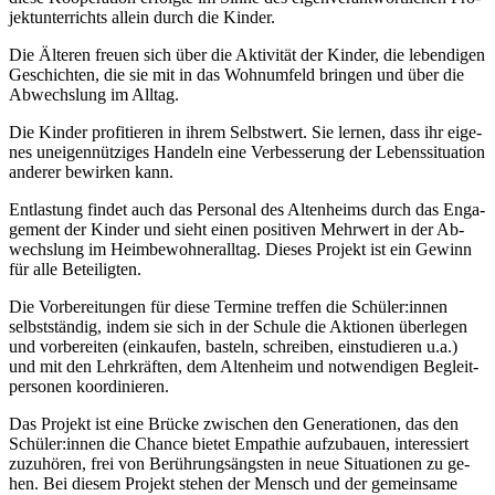
jekt­un­ter­richts al­lein durch die Kin­der.
Die Äl­te­ren freu­en sich über die Ak­ti­vi­tät der Kin­der, die le­ben­di­gen
Ge­schich­ten, die sie mit in das Wohn­um­feld brin­gen und über die
Ab­wechs­lung im All­tag.
Die Kin­der pro­fi­tie­ren in ih­rem Selbst­wert. Sie ler­nen, dass ihr ei­ge­
nes un­ei­gen­nüt­zi­ges Han­deln eine Ver­bes­se­rung der Le­bens­si­tua­ti­on
an­de­rer be­wir­ken kann.
Ent­las­tung fin­det auch das Per­so­nal des Al­ten­heims durch das En­ga­
ge­ment der Kin­der und sieht ei­nen po­si­ti­ven Mehr­wert in der Ab­
wechs­lung im Heim­be­woh­ner­all­tag. Die­ses Pro­jekt ist ein Ge­winn
für alle Be­tei­lig­ten.
Die Vor­be­rei­tun­gen für die­se Ter­mi­ne tref­fen die Schü­ler:in­nen
selbst­stän­dig, in­dem sie sich in der Schu­le die Ak­tio­nen über­le­gen
und vor­be­rei­ten (ein­kau­fen, bas­teln, schrei­ben, ein­stu­die­ren u.a.)
und mit den Lehr­kräf­ten, dem Al­ten­heim und not­wen­di­gen Be­gleit­
per­so­nen ko­or­di­nie­ren.
Das Pro­jekt ist eine Brü­cke zwi­schen den Ge­ne­ra­tio­nen, das den
Schü­ler:in­nen die Chan­ce bie­tet Em­pa­thie auf­zu­bau­en, in­ter­es­siert
zu­zu­hö­ren, frei von Be­rüh­rungs­ängs­ten in neue Si­tua­tio­nen zu ge­
hen. Bei die­sem Pro­jekt ste­hen der Mensch und der ge­mein­sa­me