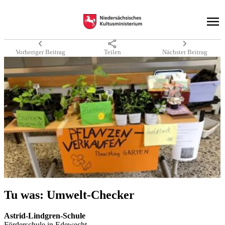
chevron_left
share
chevron_right
Vorheriger Beitrag
Teilen
Nächster Beitrag
Tu was: Um­welt-Che­cker
As­trid-Lind­gren-Schu­le
För­der­schu­le in Ede­wecht