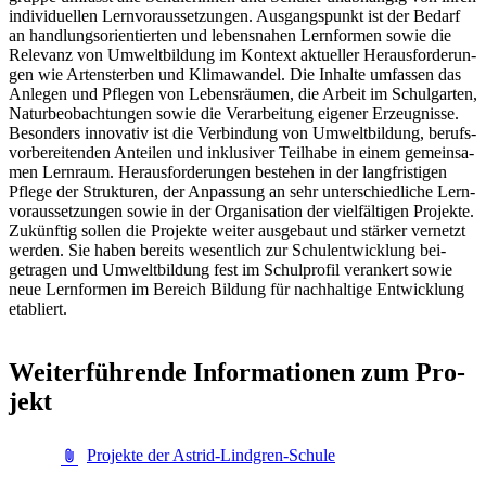
in­di­vi­du­el­len Lern­vor­aus­set­zun­gen. Aus­gangs­punkt ist der Be­darf
an hand­lungs­ori­en­tier­ten und le­bens­na­hen Lern­for­men so­wie die
Re­le­vanz von Um­welt­bil­dung im Kon­text ak­tu­el­ler Her­aus­for­de­run­
gen wie Ar­ten­ster­ben und Kli­ma­wan­del. Die In­hal­te um­fas­sen das
An­le­gen und Pfle­gen von Le­bens­räu­men, die Ar­beit im Schul­gar­ten,
Na­tur­be­ob­ach­tun­gen so­wie die Ver­ar­bei­tung ei­ge­ner Er­zeug­nis­se.
Be­son­ders in­no­va­tiv ist die Ver­bin­dung von Um­welt­bil­dung, be­rufs­
vor­be­rei­ten­den An­tei­len und in­klu­si­ver Teil­ha­be in ei­nem ge­mein­sa­
men Lern­raum. Her­aus­for­de­run­gen be­stehen in der lang­fris­ti­gen
Pfle­ge der Struk­tu­ren, der An­pas­sung an sehr un­ter­schied­li­che Lern­
vor­aus­set­zun­gen so­wie in der Or­ga­ni­sa­ti­on der viel­fäl­ti­gen Pro­jek­te.
Zu­künf­tig sol­len die Pro­jek­te wei­ter aus­ge­baut und stär­ker ver­netzt
wer­den. Sie ha­ben be­reits we­sent­lich zur Schul­ent­wick­lung bei­
getra­gen und Um­welt­bil­dung fest im Schul­pro­fil ver­an­kert so­wie
neue Lern­for­men im Be­reich Bil­dung für nach­hal­ti­ge Ent­wick­lung
eta­bliert.
Wei­ter­füh­ren­de In­for­ma­tio­nen zum Pro­
jekt
Projekte der Astrid-Lindgren-Schule