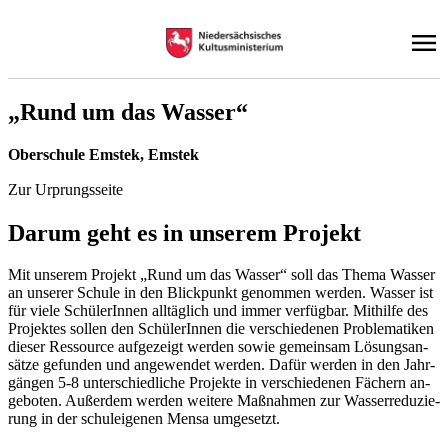
„Rund um das Was­ser“
Ober­schu­le Ems­tek, Ems­tek
Zur Urprungsseite
Dar­um geht es in un­se­rem Pro­jekt
Mit un­se­rem Pro­jekt „Rund um das Was­ser“ soll das The­ma Was­ser
an un­se­rer Schu­le in den Blick­punkt ge­nom­men wer­den. Was­ser ist
für vie­le Schü­le­rIn­nen all­täg­lich und im­mer ver­füg­bar. Mit­hil­fe des
Pro­jek­tes sol­len den Schü­le­rIn­nen die ver­schie­de­nen Pro­ble­ma­ti­ken
die­ser Res­sour­ce auf­ge­zeigt wer­den so­wie ge­mein­sam Lö­sungs­an­
sät­ze ge­fun­den und an­ge­wen­det wer­den. Da­für wer­den in den Jahr­
gän­gen 5-8 un­ter­schied­li­che Pro­jek­te in ver­schie­de­nen Fä­chern an­
ge­bo­ten. Au­ßer­dem wer­den wei­te­re Maß­nah­men zur Was­ser­re­du­zie­
rung in der schul­ei­ge­nen Men­sa um­ge­setzt.