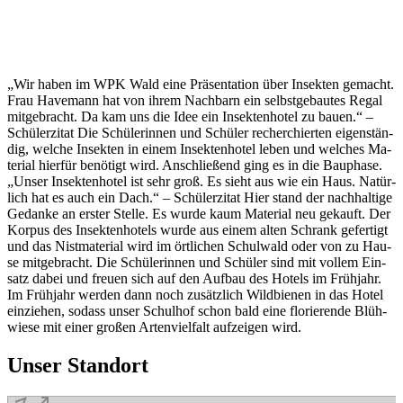
„Wir ha­ben im WPK Wald eine Prä­sen­ta­ti­on über In­sek­ten ge­macht.
Frau Ha­ve­mann hat von ih­rem Nach­barn ein selbst­ge­bau­tes Re­gal
mit­ge­bracht. Da kam uns die Idee ein In­sek­ten­ho­tel zu bau­en.“ –
Schü­ler­zi­tat Die Schü­le­rin­nen und Schü­ler re­cher­chier­ten ei­gen­stän­
dig, wel­che In­sek­ten in ei­nem In­sek­ten­ho­tel le­ben und wel­ches Ma­
te­ri­al hier­für be­nö­tigt wird. An­schlie­ßend ging es in die Bau­pha­se.
„Un­ser In­sek­ten­ho­tel ist sehr groß. Es sieht aus wie ein Haus. Na­tür­
lich hat es auch ein Dach.“ – Schü­ler­zi­tat Hier stand der nach­hal­ti­ge
Ge­dan­ke an ers­ter Stel­le. Es wur­de kaum Ma­te­ri­al neu ge­kauft. Der
Kor­pus des In­sek­ten­ho­tels wur­de aus ei­nem al­ten Schrank ge­fer­tigt
und das Nist­ma­te­ri­al wird im ört­li­chen Schul­wald oder von zu Hau­
se mit­ge­bracht. Die Schü­le­rin­nen und Schü­ler sind mit vol­lem Ein­
satz da­bei und freu­en sich auf den Auf­bau des Ho­tels im Früh­jahr.
Im Früh­jahr wer­den dann noch zu­sätz­lich Wild­bie­nen in das Ho­tel
ein­zie­hen, so­dass un­ser Schul­hof schon bald eine flo­rie­ren­de Blüh­
wie­se mit ei­ner gro­ßen Ar­ten­viel­falt auf­zei­gen wird.
Un­ser Stand­ort