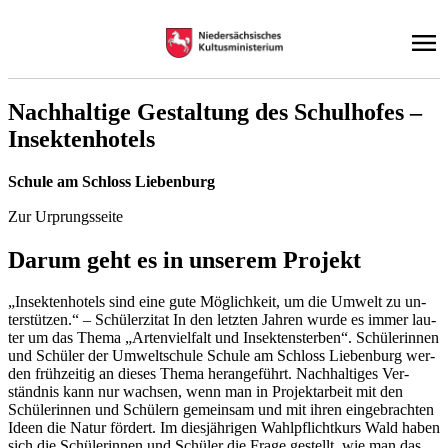
Nach­hal­ti­ge Ge­stal­tung des Schul­ho­fes –
In­sek­ten­ho­tels
Schu­le am Schloss Lie­ben­burg
Zur Urprungsseite
Dar­um geht es in un­se­rem Pro­jekt
„In­sek­ten­ho­tels sind eine gute Mög­lich­keit, um die Um­welt zu un­
ter­stüt­zen.“ – Schü­ler­zi­tat In den letz­ten Jah­ren wur­de es im­mer lau­
ter um das The­ma „Ar­ten­viel­falt und In­sek­ten­ster­ben“. Schü­le­rin­nen
und Schü­ler der Um­welt­schu­le Schu­le am Schloss Lie­ben­burg wer­
den früh­zei­tig an die­ses The­ma her­an­ge­führt. Nach­hal­ti­ges Ver­
ständ­nis kann nur wach­sen, wenn man in Pro­jekt­ar­beit mit den
Schü­le­rin­nen und Schü­lern ge­mein­sam und mit ih­ren ein­ge­brach­ten
Ideen die Na­tur för­dert. Im dies­jäh­ri­gen Wahl­pflicht­kurs Wald ha­ben
sich die Schü­le­rin­nen und Schü­ler die Fra­ge ge­stellt, wie man das