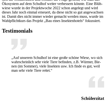
Öko­sys­tem auf dem Schul­hof wei­ter ver­bes­sern könn­te. Eine Blüh­
wie­se wur­de in der Pro­jekt­wo­che 2022 schon an­ge­legt und wird
die­ses Jahr noch ein­mal er­neu­ert, da die­se nicht so gut an­ge­wach­sen
ist. Da­mit dies nicht im­mer wie­der ge­macht wer­den muss, wur­de im
Wahl­pflicht­kurs das Pro­jekt „Bau ei­nes In­sek­ten­ho­tels“ fo­kus­siert.
Tes­ti­mo­ni­als
„Auf un­se­rem Schul­hof ist eine gro­ße schö­ne Wie­se, wo sich
wahr­schein­lich sehr vie­le Tie­re be­fin­den, z.B. Wür­mer, Bie­
nen (im Som­mer), vie­le In­sek­ten usw. Ich fin­de es gut, weil
man sehr vie­le Tie­re ret­tet.“
Schülerzitat