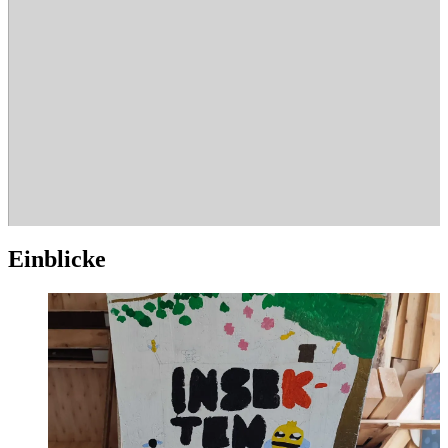
Ein­bli­cke