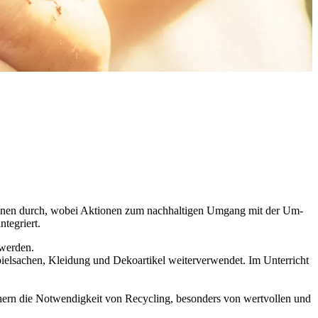
sio­nen durch, wo­bei Ak­tio­nen zum nach­hal­ti­gen Um­gang mit der Um­
­te­griert.
 wer­den.
sa­chen, Klei­dung und De­ko­ar­ti­kel wei­ter­ver­wen­det. Im Un­ter­richt
chern die Not­wen­dig­keit von Re­cy­cling, be­son­ders von wert­vol­len und