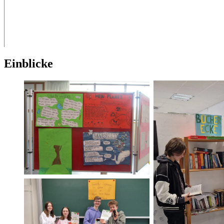
Ein­bli­cke