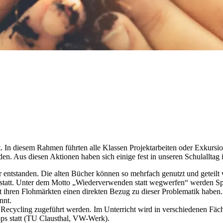
In die­sem Rah­men führ­ten alle Klas­sen Pro­jekt­ar­bei­ten oder Ex­kur­
. Aus die­sen Ak­tio­nen ha­ben sich ei­ni­ge fest in un­se­ren Schul­all­tag in
r ent­stan­den. Die al­ten Bü­cher kön­nen so mehr­fach ge­nutzt und ge­teilt
tatt. Un­ter dem Mot­to „Wie­der­ver­wen­den statt weg­wer­fen“ wer­den Spiel­
h­ren Floh­märk­ten ei­nen di­rek­ten Be­zug zu die­ser Pro­ble­ma­tik ha­ben.
nnt.
Re­cy­cling zu­ge­führt wer­den. Im Un­ter­richt wird in ver­schie­de­nen Fä­
­shops statt (TU Claus­thal, VW-Werk).