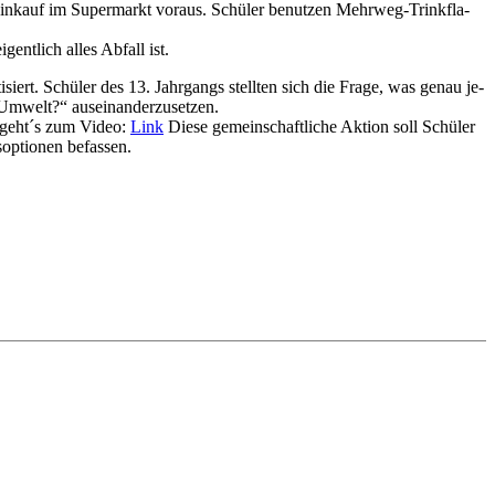
in­kauf im Su­per­markt vor­aus. Schü­ler be­nut­zen Mehr­weg-Trink­fla­
ent­lich al­les Ab­fall ist.
­siert. Schü­ler des 13. Jahr­gangs stell­ten sich die Fra­ge, was ge­nau je­
m­welt?“ aus­ein­an­der­zu­set­zen.
 geh­t´s zum Vi­deo:
Link
Die­se ge­mein­schaft­li­che Ak­ti­on soll Schü­ler
op­tio­nen be­fas­sen.