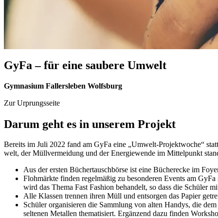
GyFa – für eine sau­be­re Um­welt
Gym­na­si­um Fal­lers­le­ben Wolfs­burg
Zur Urprungsseite
Dar­um geht es in un­se­rem Pro­jekt
Be­reits im Juli 2022 fand am GyFa eine „Um­welt-Pro­jekt­wo­che“ statt. 
welt, der Müll­ver­mei­dung und der En­er­gie­wen­de im Mit­tel­punkt stan­den
Aus der ers­ten Bü­cher­tausch­bör­se ist eine Bü­cher­ecke im Foy­e
Floh­märk­te fin­den re­gel­mä­ßig zu be­son­de­ren Events am GyFa s
wird das The­ma Fast Fa­shion be­han­delt, so dass die Schü­ler mit i
Alle Klas­sen tren­nen ih­ren Müll und ent­sor­gen das Pa­pier ge­tre
Schü­ler or­ga­ni­sie­ren die Samm­lung von al­ten Han­dys, die dem 
sel­te­nen Me­tal­len the­ma­ti­siert. Er­gän­zend dazu fin­den Work