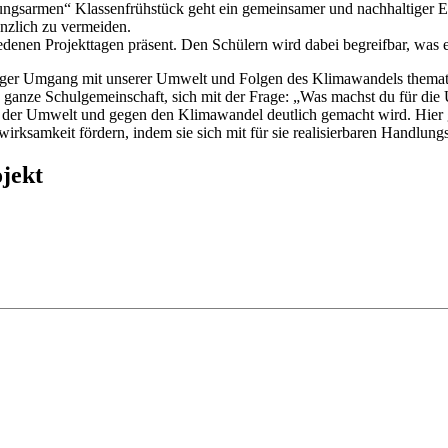
gs­ar­men“ Klas­sen­früh­stück geht ein ge­mein­sa­mer und nach­hal­ti­ger E
nz­lich zu ver­mei­den.
e­nen Pro­jekt­ta­gen prä­sent. Den Schü­lern wird da­bei be­greif­bar, was ei­g
ti­ger Um­gang mit un­se­rer Um­welt und Fol­gen des Kli­ma­wan­dels the­ma­ti
ie gan­ze Schul­ge­mein­schaft, sich mit der Fra­ge: „Was machst du für die U
 der Um­welt und ge­gen den Kli­ma­wan­del deut­lich ge­macht wird. Hier
rk­sam­keit för­dern, in­dem sie sich mit für sie rea­li­sier­ba­ren Hand­lungs­
­jekt