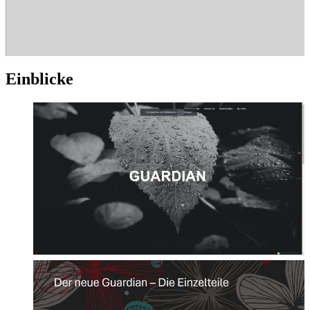
Ein­bli­cke