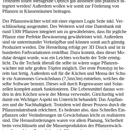
Trotz­dem sol­len Mess­ge­rä­te Op­tisch gut aus­se­hen und prak­tisch in­
te­griert wer­den! Au­ßer­dem wol­len wir so­mit zur För­de­rung von
Pflan­zen in Klas­sen­räu­men bei­tra­gen.
Der Pflan­zen­wäch­ter wird mit ei­ner ei­ge­nen Log­in Sei­te inkl. Ver­
schlüs­se­lung aus­ge­stat­tet. Des Wei­te­ren wird eine Da­ten­bank mit
rund 5300 Pflan­zen in­te­griert um zu ge­währ­leis­ten, dass für jeg­li­che
Pflan­ze eine Per­fek­te Be­wäs­se­rung ge­währ­leis­tet wird. Au­ßer­dem
sind sie un­ter­ein­an­der Ver­knüpf­bar und kön­nen so­mit auch güns­tig
Pro­du­ziert wer­den. Die Her­stel­lung er­folgt per 3D Druck und ist in
hun­der­ten Farb­va­ria­tio­nen er­stell­bar. Dazu kommt, dass die­ser Mo­
du­lar de­signt wur­de, was ein Leich­tes wech­seln der Tei­le er­mög­
licht. Da die Tech­nik über­all die sel­be ist wä­ren so­gar Pflan­zen­
wäch­ter mit sehr gro­ßen Töp­fen mög­lich. Der ers­te Pro­to­typ ist be­
reits fast fer­tig. Au­ßer­dem soll für die Kü­chen und Men­sa der Schu­
le ein Au­to­no­mes Ge­wächs­haus (7,5mx3m) ent­ste­hen, wel­ches die
sel­be Soft­ware be­nutzt. Die­ses soll durch Re­gen­was­ser und So­lar­
zel­len kom­plett aut­ark funk­tio­nie­ren. Die Le­bens­mit­tel dar­aus wer­
den in den Kü­chen so­wie der Men­sa ver­wen­det. Gleich­zei­tig wird
da­mit ein Wich­ti­ger Aspekt im Un­ter­richt be­han­delt: Das An­pflan­
zen und die Nach­hal­tig­keit. Trotz­dem wird die­ser Pro­zess durch die
Pflan­zen­da­ten­bank er­leich­tert. Es be­deu­tet also, dass Schnel­les Ein­
pflan­zen oder Ver­än­de­run­gen im Ge­wächs­haus leicht zu rea­li­sie­ren
sind. Die Her­aus­for­de­run­gen wa­ren vor al­lem Pla­nung, Si­cher­heit
beim ver­schlüs­seln und die Mas­sen­pro­duk­ti­on des Pflan­zen­wäch­