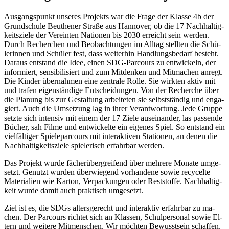
Aus­gangs­punkt un­se­res Pro­jekts war die Fra­ge der Klas­se 4b der
Grund­schu­le Beu­the­ner Stra­ße aus Han­no­ver, ob die 17 Nach­hal­tig­
keits­zie­le der Ver­ein­ten Na­tio­nen bis 2030 er­reicht sein wer­den.
Durch Re­cher­chen und Be­ob­ach­tun­gen im All­tag stell­ten die Schü­
le­rin­nen und Schü­ler fest, dass wei­ter­hin Hand­lungs­be­darf be­steht.
Dar­aus ent­stand die Idee, ei­nen SDG-Par­cours zu ent­wi­ckeln, der
in­for­miert, sen­si­bi­li­siert und zum Mit­den­ken und Mit­ma­chen an­regt.
Die Kin­der über­nah­men eine zen­tra­le Rol­le. Sie wirk­ten ak­tiv mit
und tra­fen ei­gen­stän­di­ge Ent­schei­dun­gen. Von der Re­cher­che über
die Pla­nung bis zur Ge­stal­tung ar­bei­te­ten sie selbst­stän­dig und en­ga­
giert. Auch die Um­set­zung lag in ih­rer Ver­ant­wor­tung. Jede Grup­pe
setz­te sich in­ten­siv mit ei­nem der 17 Zie­le aus­ein­an­der, las pas­sen­de
Bü­cher, sah Fil­me und ent­wi­ckel­te ein ei­ge­nes Spiel. So ent­stand ein
viel­fäl­ti­ger Spie­le­par­cours mit in­ter­ak­ti­ven Sta­tio­nen, an de­nen die
Nach­hal­tig­keits­zie­le spie­le­risch er­fahr­bar wer­den.
Das Pro­jekt wur­de fä­cher­über­grei­fend über meh­re­re Mo­na­te um­ge­
setzt. Ge­nutzt wur­den über­wie­gend vor­han­de­ne so­wie re­cy­cel­te
Ma­te­ria­li­en wie Kar­ton, Ver­pa­ckun­gen oder Rest­stof­fe. Nach­hal­tig­
keit wur­de da­mit auch prak­tisch um­ge­setzt.
Ziel ist es, die SDGs al­ters­ge­recht und in­ter­ak­tiv er­fahr­bar zu ma­
chen. Der Par­cours rich­tet sich an Klas­sen, Schul­per­so­nal so­wie El­
tern und wei­te­re Mit­men­schen. Wir möch­ten Be­wusst­sein schaf­fen,