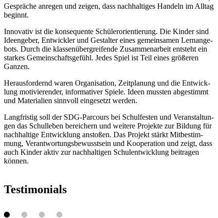
Ge­sprä­che an­re­gen und zei­gen, dass nach­hal­ti­ges Han­deln im All­tag
be­ginnt.
In­no­va­tiv ist die kon­se­quen­te Schü­ler­ori­en­tie­rung. Die Kin­der sind
Ideen­ge­ber, Ent­wick­ler und Ge­stal­ter ei­nes ge­mein­sa­men Lern­an­ge­
bots. Durch die klas­sen­über­grei­fen­de Zu­sam­men­ar­beit ent­steht ein
star­kes Ge­mein­schafts­ge­fühl. Je­des Spiel ist Teil ei­nes grö­ße­ren
Gan­zen.
Her­aus­for­dernd wa­ren Or­ga­ni­sa­ti­on, Zeit­pla­nung und die Ent­wick­
lung mo­ti­vie­ren­der, in­for­ma­ti­ver Spie­le. Ideen muss­ten ab­ge­stimmt
und Ma­te­ria­li­en sinn­voll ein­ge­setzt wer­den.
Lang­fris­tig soll der SDG-Par­cours bei Schul­fes­ten und Ver­an­stal­tun­
gen das Schul­le­ben be­rei­chern und wei­te­re Pro­jek­te zur Bil­dung für
nach­hal­ti­ge Ent­wick­lung an­sto­ßen. Das Pro­jekt stärkt Mit­be­stim­
mung, Ver­ant­wor­tungs­be­wusst­sein und Ko­ope­ra­ti­on und zeigt, dass
auch Kin­der ak­tiv zur nach­hal­ti­gen Schul­ent­wick­lung bei­tra­gen
kön­nen.
Tes­ti­mo­ni­als