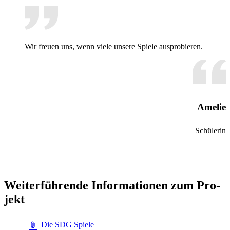
Wir freu­en uns, wenn vie­le un­se­re Spie­le aus­pro­bie­ren.
Amelie
Schülerin
Wei­ter­füh­ren­de In­for­ma­tio­nen zum Pro­
jekt
Die SDG Spiele