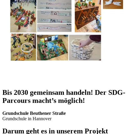
Bis 2030 ge­mein­sam han­deln! Der SDG-
Par­cours macht’s mög­lich!
Grund­schu­le Beu­the­ner Stra­ße
Grund­schu­le in Han­no­ver
Dar­um geht es in un­se­rem Pro­jekt